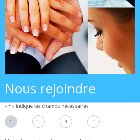
Nous rejoindre
«
» indique les champs nécessaires
*
1
2
3
4